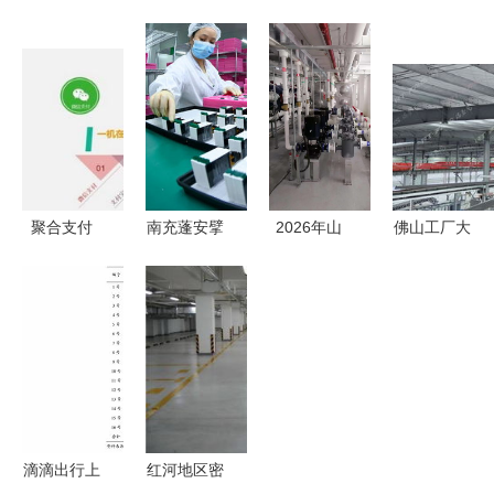
产品创新
半年认证机
割锯生产线
听诊器的变
赢得市场的
构认可数据
技术价值驱
革与扁平化
利器
出炉 技术
动下的价格
Ar接口的融
服务领域的
解析与服务
合
机遇与挑战
选择
聚合支付
南充蓬安擘
2026年山
佛山工厂大
以技术与服
画新蓝图
东泳池水处
吊扇厂家哪
务铸就核心
技术服务开
理系统服务
家好？全方
竞争力
启高质量发
商综合实力
位解析技术
展新征程
深度测评与
实力与服务
选型指南
品质
滴滴出行上
红河地区密